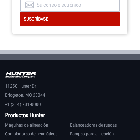
11250 Hunter Dr
Bridgeton, MO 63044
+1 (314) 731-0000
Productos Hunter
Máquinas de alineación
Balanceadoras de ruedas
Cambiadoras de neumáticos
Rampas para alineación