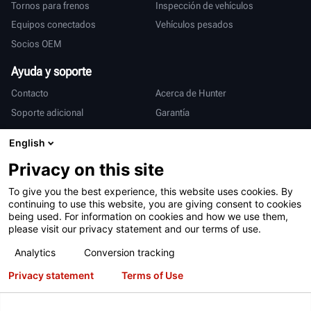
Tornos para frenos
Inspección de vehículos
Equipos conectados
Vehículos pesados
Socios OEM
Ayuda y soporte
Contacto
Acerca de Hunter
Soporte adicional
Garantía
Internacional
English
Ventas y servicio
Deutsch
Privacy on this site
亨特中国
To give you the best experience, this website uses cookies. By
continuing to use this website, you are giving consent to cookies
being used. For information on cookies and how we use them,
please visit our privacy statement and our terms of use.
Analytics
Conversion tracking
Privacy statement
Terms of Use
Condiciones de uso
Declaración de privacidad
Patentes
Iniciar sesión