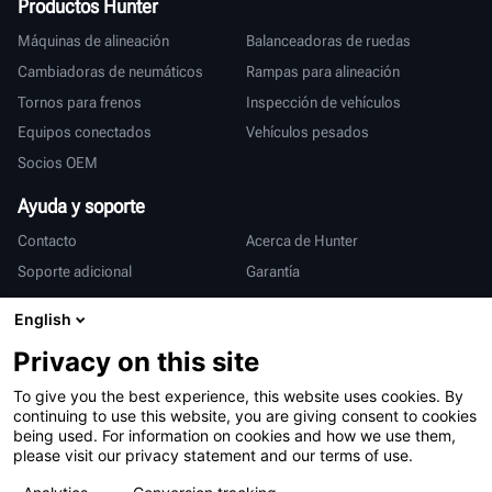
Productos Hunter
Máquinas de alineación
Balanceadoras de ruedas
Cambiadoras de neumáticos
Rampas para alineación
Tornos para frenos
Inspección de vehículos
Equipos conectados
Vehículos pesados
Socios OEM
Ayuda y soporte
Contacto
Acerca de Hunter
Soporte adicional
Garantía
Internacional
English
Ventas y servicio
Deutsch
Privacy on this site
亨特中国
To give you the best experience, this website uses cookies. By
continuing to use this website, you are giving consent to cookies
being used. For information on cookies and how we use them,
please visit our privacy statement and our terms of use.