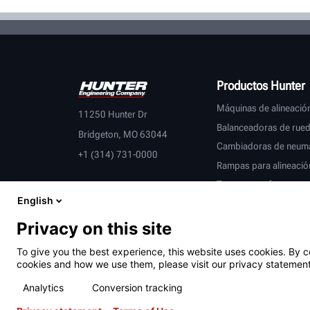
OBTENGA MÁS INFORMACIÓN
Productos Hunter
Máquinas de alineació
11250 Hunter Dr
Balanceadoras de rue
Bridgeton, MO 63044
Cambiadoras de neumá
+1 (314) 731-0000
Rampas para alineació
Tornos para frenos
English
Inspección de vehículo
Equipos conectados
Privacy on this site
Vehículos pesados
To give you the best experience, this website uses cookies. By c
Socios OEM
cookies and how we use them, please visit our privacy statement
Analytics
Conversion tracking