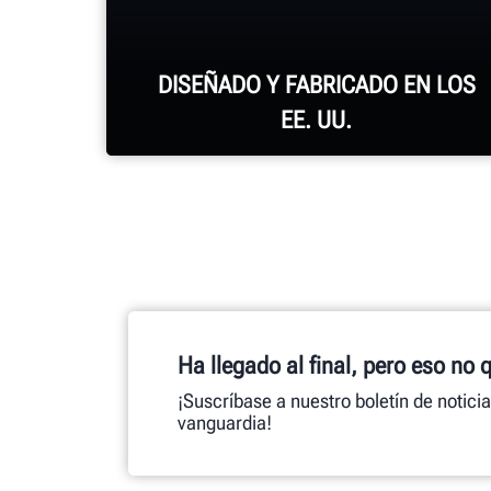
DISEÑADO Y FABRICADO EN LOS
EE. UU.
Cada sistema de alineación, consola
de alineación, cambiadora de
neumáticos, balanceadora, torno
Ha llegado al final, pero eso no 
para frenos y demás componentes
¡Suscríbase a nuestro boletín de notici
conllevan un ensamblaje experto.
vanguardia!