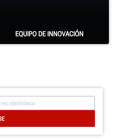
EQUIPO DE INNOVACIÓN
Cientos de características
patentadas y exclusivas que
comienzan con el equipo de
investigación y desarrollo de
ingenieros mecánicos, eléctricos y
de software.