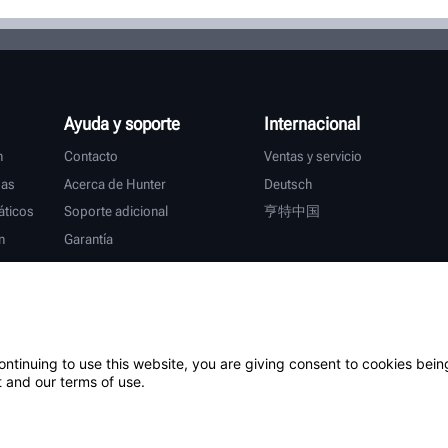
Ayuda y soporte
Internacional
n
Contacto
Ventas y servicio
das
Acerca de Hunter
Deutsch
ticos
Soporte adicional
亨特中国
n
Garantía
s
ontinuing to use this website, you are giving consent to cookies bein
 and our terms of use.