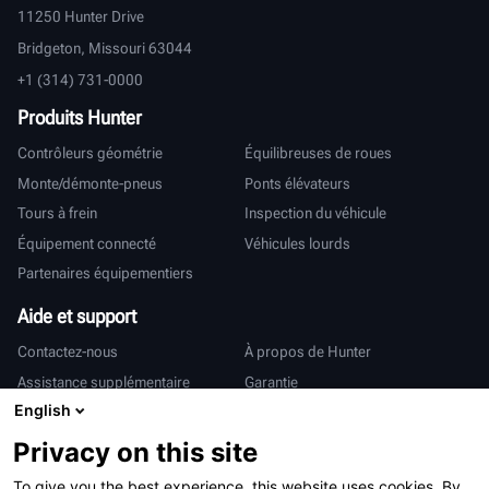
11250 Hunter Drive
Bridgeton, Missouri 63044
+1 (314) 731-0000
Produits Hunter
Contrôleurs géométrie
Équilibreuses de roues
Monte/démonte-pneus
Ponts élévateurs
Tours à frein
Inspection du véhicule
Équipement connecté
Véhicules lourds
Partenaires équipementiers
Aide et support
Contactez-nous
À propos de Hunter
Assistance supplémentaire
Garantie
English
International
Privacy on this site
Ventes et services
Deutsch
To give you the best experience, this website uses cookies. By