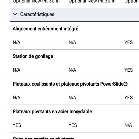
Optional New Pit 30 in
Optional New Pit 30 in
Option
Caractéristiques
Alignement entièrement intégré
N/A
N/A
YES
Station de gonflage
N/A
N/A
YES
Plateaux coulissants et plateaux pivotants PowerSlide®
N/A
N/A
YES
Plateaux pivotants en acier inoxydable
YES
YES
N/A