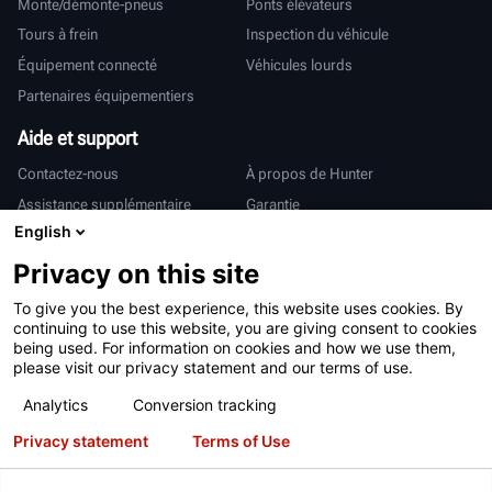
Monte/démonte-pneus
Ponts élévateurs
Tours à frein
Inspection du véhicule
Équipement connecté
Véhicules lourds
Partenaires équipementiers
Aide et support
Contactez-nous
À propos de Hunter
Assistance supplémentaire
Garantie
English
International
Privacy on this site
Ventes et services
Deutsch
To give you the best experience, this website uses cookies. By
亨特中国
continuing to use this website, you are giving consent to cookies
being used. For information on cookies and how we use them,
please visit our privacy statement and our terms of use.
Analytics
Conversion tracking
Privacy statement
Terms of Use
Conditions d’utilisation
Déclaration de confidentialité