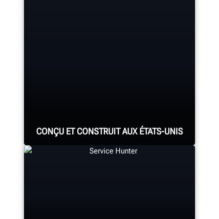
Quatre caméras de précision
mesurent chaque roue à l’aide des
®
adaptateurs brevetés QuickGrip
de
Hunter.
CONÇU ET CONSTRUIT AUX ÉTATS-UNIS
EN SAVOIR PLUS
Chaque système d’alignement,
console d’alignement,
monte/démonte-pneus,