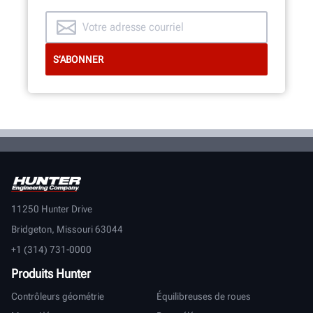
11250 Hunter Drive
Bridgeton, Missouri 63044
+1 (314) 731-0000
Produits Hunter
Contrôleurs géométrie
Équilibreuses de roues