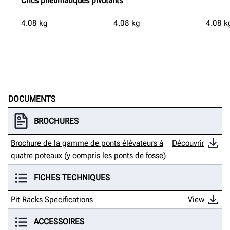
Crics pneumatiques pivotants
4.08
kg
4.08
kg
4.08
k
DOCUMENTS
BROCHURES
Brochure de la gamme de ponts élévateurs à
Découvrir
quatre poteaux (y compris les ponts de fosse)
FICHES TECHNIQUES
Pit Racks Specifications
View
ACCESSOIRES