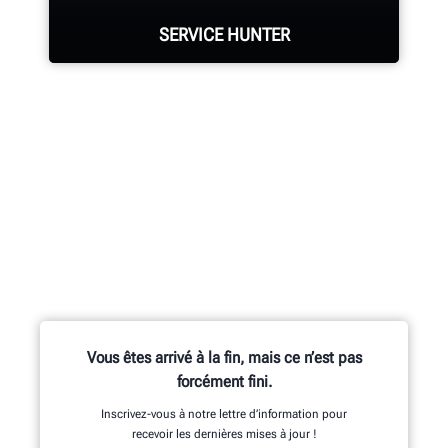
équilibreuse, tour à frein et tous les
SERVICE HUNTER
autres composants sont assemblés
de manière experte.
Les services de Hunter comptent le
EN SAVOIR PLUS
plus grand nombre de représentants
hautement qualifiés de l’industrie.
DEMANDER UNE ASSISTANCE
Vous êtes arrivé à la fin, mais ce n’est pas
forcément fini.
Inscrivez-vous à notre lettre d’information pour
recevoir les dernières mises à jour !