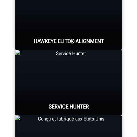
HAWKEYE ELITE® ALIGNMENT
Four precision cameras measure
each wheel using Hunter’s patented
®
QuickGrip
adaptors.
SERVICE HUNTER
LEARN MORE