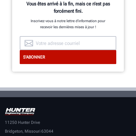
autres composants sont assemblés
Vous êtes arrivé à la fin, mais ce n’est pas
de manière experte.
forcément fini.
Inscrivez-vous à notre lettre d’information pour
recevoir les dernières mises à jour !
EN SAVOIR PLUS
11250 Hunter Drive
Bridgeton, Missouri 63044