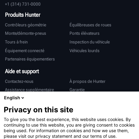
+1 (314) 731-0000
Produits Hunter
Contrôleurs géométrie
Équilibreuses de roues
Monte/démonte-pneus
Ponts élévateurs
Tours à frein
Inspection du véhicule
Équipement connecté
Véhicules lourds
Partenaires équipementiers
Aide et support
Contactez-nous
À propos de Hunter
Assistance supplémentaire
Garantie
English
International
Privacy on this site
Ventes et services
Deutsch
To give you the best experience, this website uses cookies. By
亨特中国
continuing to use this website, you are giving consent to cookies
being used. For information on cookies and how we use them,
please visit our privacy statement and our terms of use.