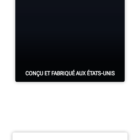
Les services de Hunter comptent le
plus grand nombre de représentants
hautement qualifiés de l’industrie.
DEMANDER UNE ASSISTANCE
CONÇU ET FABRIQUÉ AUX ÉTATS-UNIS
Chaque système d’alignement,
console d’alignement,
monte/démonte-pneus,
équilibreuse, tour à frein et tous les