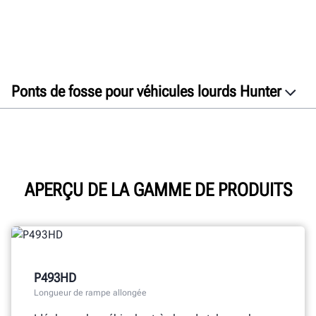
Ponts de fosse pour véhicules lourds Hunter
Aperçu
Caractéristiques
Spécifications
Documents
APERÇU DE LA GAMME DE PRODUITS
Obtenir un devis gratuit
P493HD
Longueur de rampe allongée