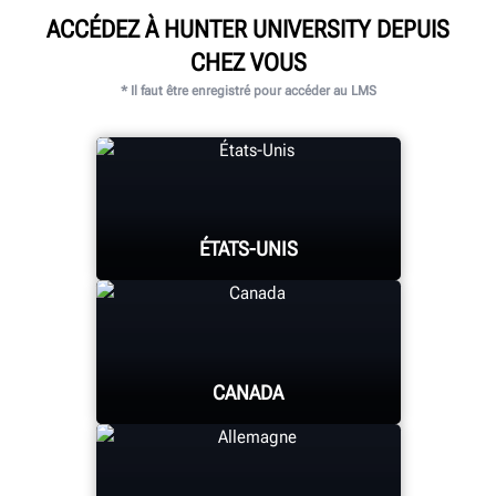
ACCÉDEZ À HUNTER UNIVERSITY DEPUIS
CHEZ VOUS
* Il faut être enregistré pour accéder au LMS
ÉTATS-UNIS
CANADA
HUNTER UNIVERSITY