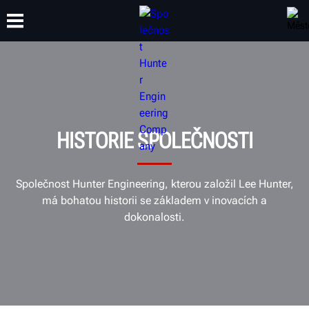
ŠKOLENÍ
PRODUKTY
PODPORA
O SPOLEČNOSTI
HISTORIE SPOLEČNOSTI
Společnost Hunter Engineering, kterou založil Lee Hunter,
má bohatou historii se základem v inovacích a
dokonalosti.