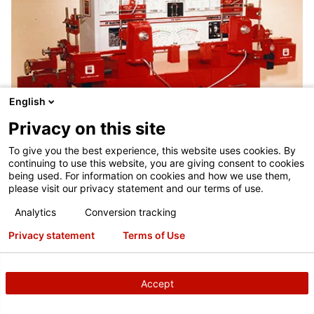
English
Privacy on this site
To give you the best experience, this website uses cookies. By
continuing to use this website, you are giving consent to cookies
S7 Electron-A-Line
being used. For information on cookies and how we use them,
please visit our privacy statement and our terms of use.
1979
Analytics
Conversion tracking
Společnost Hunter S7 Electron-A-Line zavádí princip jízdní osy
Privacy statement
Terms of Use
do seřízení geometrie kol, který se stává základem moderní
technologie seřízení geometrie čtyř kol.
Accept
80. léta 20. století