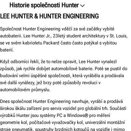
Historie společnosti Hunter
30. léta 20. století
LEE HUNTER & HUNTER ENGINEERING
40. léta 20. století
Společnost Hunter Engineering vděčí za své začátky vybité
50. léta 20. století
autobaterii. Lee Hunter Jr., 23letý student architektury v St. Louis,
se ve svém kabrioletu Packard často často potýkal s vybitou
60. léta 20. století
baterií.
70. léta 20. století
Když odborníci řekli, že to nelze opravit, Lee Hunter vynalezl
80. léta 20. století
způsob, jak rychle dobíjet automobilové baterie. Poté se pustil do
90. léta 20. století
budování velmi úspěšné společnosti, která vyráběla a prodávala
své další vynálezy, jež brzy poté způsobily revoluci v
První dekáda 21. století
automobilovém průmyslu.
První dekáda 20. století
Dnes společnost Hunter Engineering navrhuje, vyrábí a prodává
20. léta 20. století
širokou škálu zařízení pro servis vozidel pro globální trh. Součástí
výrobků Hunter jsou systémy PC a Windows® pro měření
geometrie kol, počítačové vyvažovačky kol, univerzální montážní
stroje pneumatik, soustruhy brzdných kotoučů na vozidle i mimo