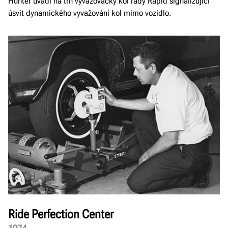
Hunter uvádí na trh vyvažovačky kol řady Rapid signalizující
úsvit dynamického vyvažování kol mimo vozidlo.
Ride Perfection Center