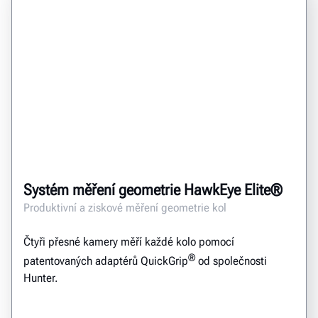
Systém měření geometrie HawkEye Elite®
Produktivní a ziskové měření geometrie kol
Čtyři přesné kamery měří každé kolo pomocí
®
patentovaných adaptérů QuickGrip
od společnosti
Hunter.