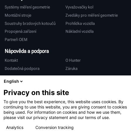
Systémy měření geometrie
Vyvažovačky kol
Montážní stroje
Zvedáky pro měření geometrie
Soustruhy brzdových kotoučů
Prohlídka vozidla
Propojená zařízení
Nákladní vozidla
Partneři OEM
Nápověda a podpora
Kontakt
O Hunter
Dodatečná podpora
Záruka
Mezinárodní
English
Prodej a servis
Deutsch
Privacy on this site
亨特中国
To give you the best experience, this website uses cookies. By
continuing to use this website, you are giving consent to cookies
being used. For information on cookies and how we use them,
please visit our privacy statement and our terms of use.
Analytics
Conversion tracking