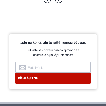
Čtyři přesné kamery měří každé kolo
pomocí patentovaných adaptérů
®
QuickGrip
od společnosti Hunter.
Jste na konci, ale to ještě nemusí být vše.
Přihlaste se k odběru našeho zpravodaje a
ZJISTĚTE VÍCE
dostávejte nejnovější informace!