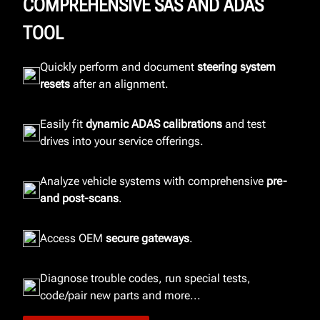
COMPREHENSIVE SAS AND ADAS
TOOL
Quickly perform and document
steering system
resets
after an alignment.
Easily fit
dynamic ADAS calibrations
and test
drives into your service offerings.
Analyze vehicle systems with comprehensive
pre-
and post-scans
.
Access OEM
secure gateways
.
Diagnose trouble codes, run special tests,
code/pair new parts and more...