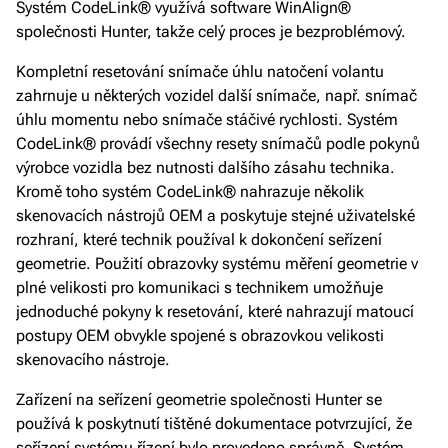
Systém CodeLink® využívá software WinAlign®
společnosti Hunter, takže celý proces je bezproblémový.
Kompletní resetování snímače úhlu natočení volantu
zahrnuje u některých vozidel další snímače, např. snímač
úhlu momentu nebo snímače stáčivé rychlosti. Systém
CodeLink® provádí všechny resety snímačů podle pokynů
výrobce vozidla bez nutnosti dalšího zásahu technika.
Kromě toho systém CodeLink® nahrazuje několik
skenovacích nástrojů OEM a poskytuje stejné uživatelské
rozhraní, které technik používal k dokončení seřízení
geometrie. Použití obrazovky systému měření geometrie v
plné velikosti pro komunikaci s technikem umožňuje
jednoduché pokyny k resetování, které nahrazují matoucí
postupy OEM obvykle spojené s obrazovkou velikosti
skenovacího nástroje.
Zařízení na seřízení geometrie společnosti Hunter se
používá k poskytnutí tištěné dokumentace potvrzující, že
seřízení systému řízení bylo provedeno správně. Systém