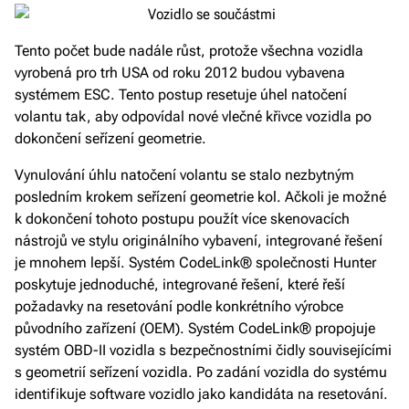
Tento počet bude nadále růst, protože všechna vozidla
vyrobená pro trh USA od roku 2012 budou vybavena
systémem ESC. Tento postup resetuje úhel natočení
volantu tak, aby odpovídal nové vlečné křivce vozidla po
dokončení seřízení geometrie.
Vynulování úhlu natočení volantu se stalo nezbytným
posledním krokem seřízení geometrie kol. Ačkoli je možné
k dokončení tohoto postupu použít více skenovacích
nástrojů ve stylu originálního vybavení, integrované řešení
je mnohem lepší. Systém CodeLink® společnosti Hunter
poskytuje jednoduché, integrované řešení, které řeší
požadavky na resetování podle konkrétního výrobce
původního zařízení (OEM). Systém CodeLink® propojuje
systém OBD-II vozidla s bezpečnostními čidly souvisejícími
s geometrií seřízení vozidla. Po zadání vozidla do systému
identifikuje software vozidlo jako kandidáta na resetování.