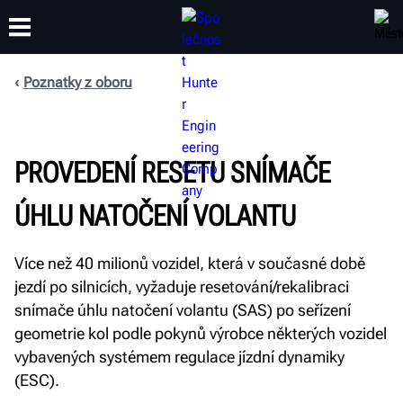
Poznatky z oboru
ŠKOLENÍ
PRODUKTY
PODPORA
O SPOLEČNOSTI
PROVEDENÍ RESETU SNÍMAČE
ÚHLU NATOČENÍ VOLANTU
Více než 40 milionů vozidel, která v současné době
jezdí po silnicích, vyžaduje resetování/rekalibraci
snímače úhlu natočení volantu (SAS) po seřízení
geometrie kol podle pokynů výrobce některých vozidel
vybavených systémem regulace jízdní dynamiky
(ESC).