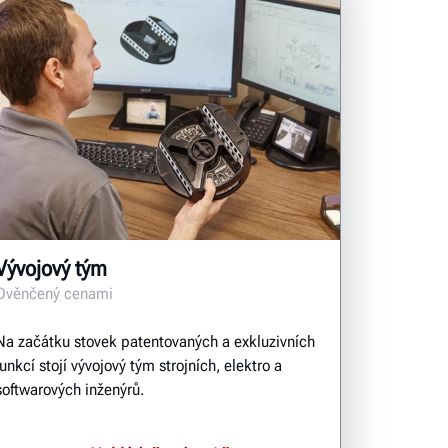
Vývojový tým
Ověnčený cenami
Na začátku stovek patentovaných a exkluzivních
funkcí stojí vývojový tým strojních, elektro a
softwarových inženýrů.