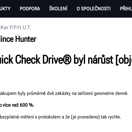
UKTY
PODPORA
ŠKOLENÍ
O SPOLEČNOSTI
PŘIHL
Kar P.P.H.U.T.
lince Hunter
uick Check Drive® byl nárůst [ob
 nákupem byly průměrně dvě zakázky na seřízení geometrie denně.
o více než 600
%.
í bezplatné měření s protokolem a že [je provedeno] tak rychle.