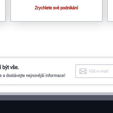
Zrychlete své podnikání
 být vše.
e a dostávejte nejnovější informace!