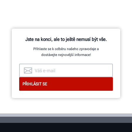
Na začátku stovek patentovaných a
exkluzivních funkcí stojí vývojový
tým strojních, elektro a
softwarových inženýrů.
Jste na konci, ale to ještě nemusí být vše.
Přihlaste se k odběru našeho zpravodaje a
dostávejte nejnovější informace!
NAHLÉDNĚTE DOVNITŘ