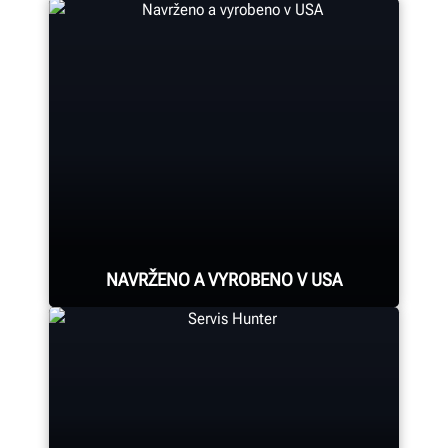
NAVRŽENO A VYROBENO V USA
Odborná montáž je součástí
každého systému měření geometrie,