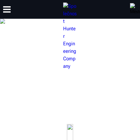
ŠKOLENÍ
PRODUKTY
PODPORA
O SPOLEČNOSTI
ZVEDÁKY PRO MĚŘENÍ
GEOMETRIE HUNTER
Měření geometrie kol je jednou z nejziskovějších služeb v
oblasti servisu automobilů. Zvedáky Hunter nabízejí více
než jen zvedání vozidla. Zvyšují produktivitu.