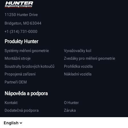
11250 Hunter Drive
Bridgeton, MO 63044
+1 (314) 731-0000
Produkty Hunter
Systémy měření geometrie
Vyvažovačky kol
Montážní stroje
Zvedáky pro měření geometrie
Soustruhy brzdových kotoučů
Prohlídka vozidla
Propojená zařízení
Nákladní vozidla
Partneři OEM
Nápověda a podpora
Kontakt
O Hunter
Dodatečná podpora
Záruka
Mezinárodní
English