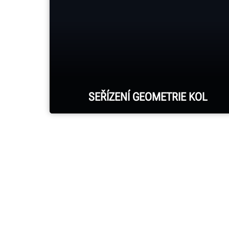
SEŘÍZENÍ GEOMETRIE KOL
Systémy Hunter HawkEye Elite®
hlásí každé seřízení geometrie kol.
DALŠÍ INFORMACE