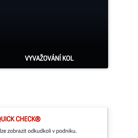
VYVAŽOVÁNÍ KOL
Vyvažovačky kol Road Force® Elite
eliminují vibrace, které jiné
vyvažovačky kol eliminovat
nemohou, a hlásí je do systému
QUICK CHECK®
HunerNet®, takže můžete odkudkoli
lze zobrazit odkudkoli v podniku.
vidět, že práce byla provedena