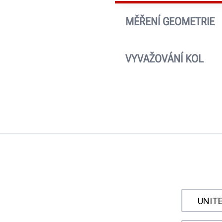
MĚŘENÍ GEOMETRIE
Vyhledejte si předchozí v
zákazníkovi nebo pojišťo
VYVAŽOVÁNÍ KOL
Každý výsledek vyvážení
závaží, se ukládá.