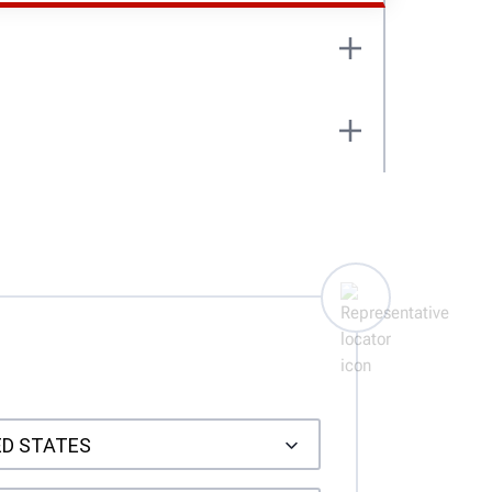
správně.
ýsledky měření geometrie a odešlete je
DALŠÍ INFORMACE
vně.
, včetně Road Force® a potřebných