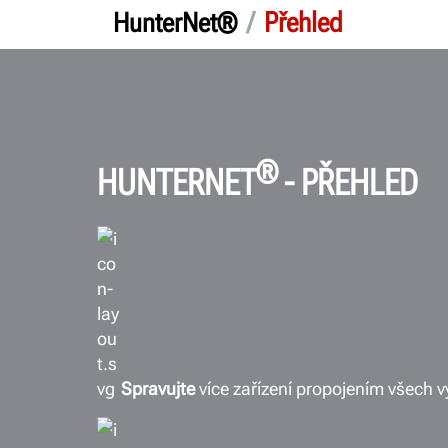
/
Přehled
HunterNet®
®
HUNTERNET
- PŘEHLED
Spravujte
více zařízení propojením všech v