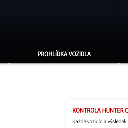
PROHLÍDKA VOZIDLA
Zaznamenejte výsledky geometrie a
kontroly pneumatik pomocí
bezobslužného zařízení Hunter
KONTROLA HUNTER 
DALŠÍ INFORMACE
Každé vozidlo a výsledek 