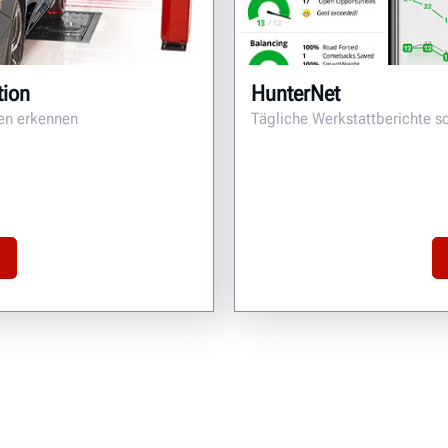
tion
HunterNet
ten erkennen
Tägliche Werkstattberichte so