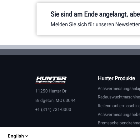
Sie sind am Ende angelangt, aber
Melden Sie sich für unseren Newsletter
Hunter Produkte
Achsvermessungsanla
11250 Hunter Dr
Radauswuchtmaschine
Bridgeton, MO 63044
Reifenmontiermaschin
+1 (314) 731-0000
Achsvermessungsheb
Bremsscheibendrehma
Fahrzeuginspektion
English