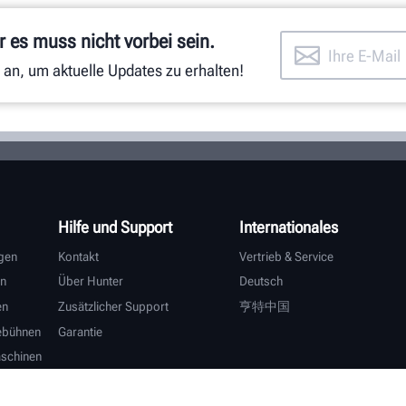
 es muss nicht vorbei sein.
 an, um aktuelle Updates zu erhalten!
Hilfe und Support
Internationales
gen
Kontakt
Vertrieb & Service
n
Über Hunter
Deutsch
en
Zusätzlicher Support
亨特中国
ebühnen
Garantie
schinen