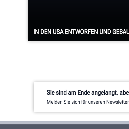
IN DEN USA ENTWORFEN UND GEBA
Professionelle Montage aller
Achsvermessungssysteme,
Achsvermessungskonsolen,
Sie sind am Ende angelangt, aber
Reifenmontiermaschinen,
Auswuchtmaschinen,
Melden Sie sich für unseren Newsletter
Bremsscheibendrehmaschinen und
anderer Komponenten.