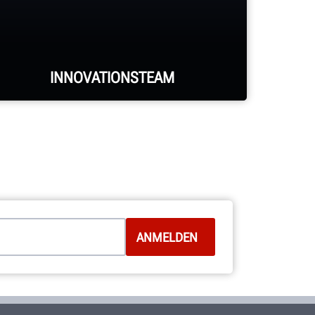
INNOVATIONSTEAM
Das Forschungs- und
Entwicklungsteam aus
Maschinenbau-, Elektro- und
Software-Ingenieuren ist für
Hunderte von patentierten und
exklusiven Funktionen
verantwortlich.