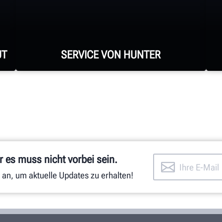
UT
SERVICE VON HUNTER
Hunter verfügt über die größte
Service-Belegschaft der Branche mit
hochqualifizierten Vertretern.
 es muss nicht vorbei sein.
SUPPORT ANFORDERN
 an, um aktuelle Updates zu erhalten!