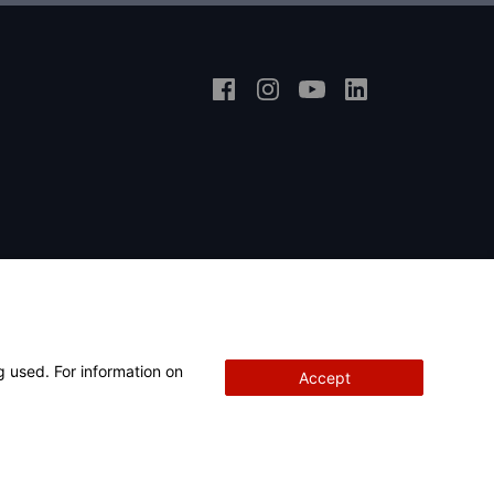
EINBLICKE
g used. For information on
Accept
Urheberrecht
© 2026 Hunter Engineering Company.
Alle Rechte
orbehalten.