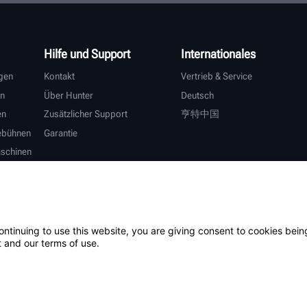
Hilfe und Support
Internationales
gen
Kontakt
Vertrieb & Service
n
Über Hunter
Deutsch
en
Zusätzlicher Support
亨特中国
ebühnen
Garantie
schinen
ontinuing to use this website, you are giving consent to cookies bein
 and our terms of use.
ur Verarbeitung Ihrer personenbezogenen
Patent
Anmeldun
Daten
e
g
v