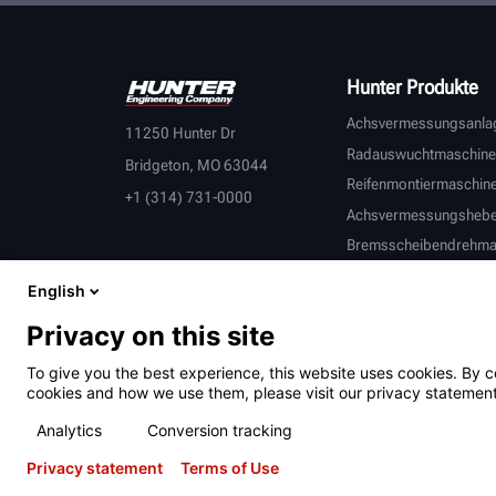
MEHR ERFAHREN
Hunter Produkte
Achsvermessungsanla
11250 Hunter Dr
Radauswuchtmaschine
Bridgeton, MO 63044
Reifenmontiermaschin
+1 (314) 731-0000
Achsvermessungsheb
Bremsscheibendrehma
Fahrzeuginspektion
English
Verbundene Geräte
Privacy on this site
Schwerlast
OEM-Partner
To give you the best experience, this website uses cookies. By c
cookies and how we use them, please visit our privacy statement
Analytics
Conversion tracking
Nutzungsbedingunge
Datenschutzerklärun
Informationen z
Privacy statement
Terms of Use
n
g