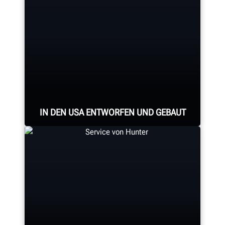
Auswuchtmaschine der Welt:
schnelleres Auswuchten als mit
allen herkömmlichen Maschinen.
BESEITIGUNG VON VIBRATIONSPROBLEMEN
IN DEN USA ENTWORFEN UND GEBAUT
Professionelle Montage aller
Achsvermessungssysteme,
Achsvermessungskonsolen,
Reifenmontiermaschinen,
Auswuchtmaschinen,