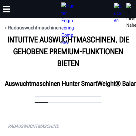
Radauswuchtmaschinen
INTUITIVE AUSWUCHTMASCHINEN, DIE
SCHULUNG
PRODUKTE
SUPPORT
ÜBER
GEHOBENE PREMIUM-FUNKTIONEN
BIETEN
Auswuchtmaschinen Hunter SmartWeight® Bala
Übersicht
Merkmale
Konnektivität
Technische Daten
RADAUSWUCHTMASCHINE
Dokumente