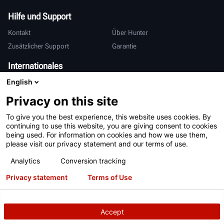
Hilfe und Support
Kontakt
Über Hunter
Zusätzlicher Support
Garantie
Internationales
English
Vertrieb & Service
Deutsch
亨特中国
Privacy on this site
To give you the best experience, this website uses cookies. By
continuing to use this website, you are giving consent to cookies
being used. For information on cookies and how we use them,
please visit our privacy statement and our terms of use.
Analytics
Conversion tracking
Nutzungsbedingungen
Datenschutzerklärung
Privacy statement
Terms of Use
Informationen zur Verarbeitung Ihrer personenbezogenen Daten
Patente
Anmeldung
Accept
Urheberrecht
© 2026 Hunter Engineering Company.
Alle Rechte
vorbehalten.