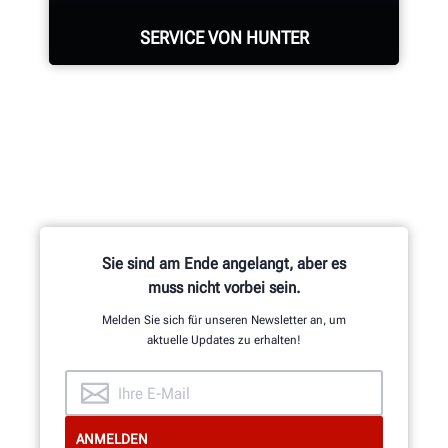
Bremsscheibendrehmaschinen und
SERVICE VON HUNTER
anderer Komponenten.
MEHR ERFAHREN
Hunter verfügt über die größte
Service-Belegschaft der Branche mit
hochqualifizierten Vertretern.
Sie sind am Ende angelangt, aber es
muss nicht vorbei sein.
SUPPORT ANFORDERN
Melden Sie sich für unseren Newsletter an, um
aktuelle Updates zu erhalten!