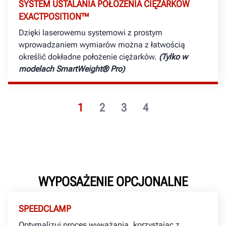
SYSTEM USTALANIA POŁOŻENIA CIĘŻARKÓW
EXACTPOSITION™
Dzięki laserowemu systemowi z prostym
wprowadzaniem wymiarów można z łatwością
określić dokładne położenie ciężarków.
(Tylko w
modelach SmartWeight® Pro)
1
2
3
4
WYPOSAŻENIE OPCJONALNE
SPEEDCLAMP
Optymalizuj proces wyważania, korzystając z