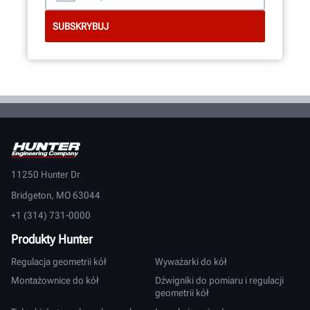
11250 Hunter Dr
Bridgeton, MO 63044
+1 (314) 731-0000
Produkty Hunter
Regulacja geometrii kół
Wyważarki do kół
Montażownice do kół
Dźwigniki do pomiaru i regulacji
geometrii kół