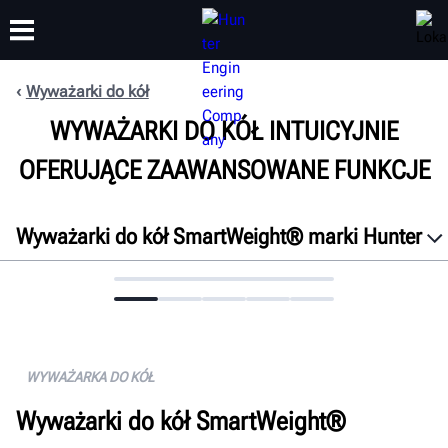
Wyważarki do kół
WYWAŻARKI DO KÓŁ INTUICYJNIE
SZKOLENIA
PRODUKTY
WSPARCIE
O NAS
OFERUJĄCE ZAAWANSOWANE FUNKCJE
Wyważarki do kół SmartWeight® marki Hunter
Przegląd
Właściwości
Łączność
Dane techniczne
WYWAŻARKA DO KÓŁ
Dokumenty
Wyważarki do kół SmartWeight®
Uzyskaj bezpłatną ofertę