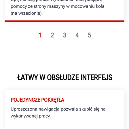
pomocy ze strony maszyny w mocowaniu koła
(na wrzecionie).
1
2
3
4
5
ŁATWY W OBSŁUDZE INTERFEJS
POJEDYNCZE POKRĘTŁA
Uproszczona nawigacja pozwala skupić się na
wykonywanej pracy.