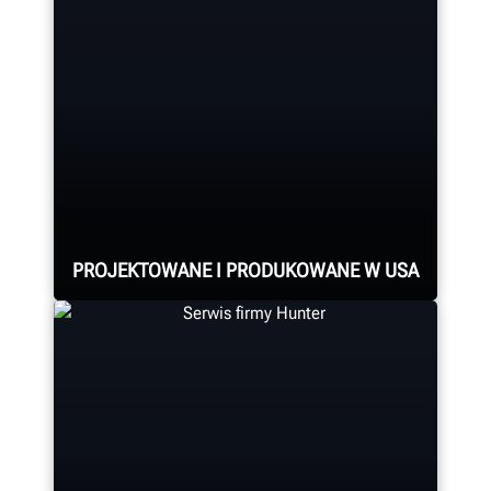
Najszybsza na świecie
diagnostyczna wyważarka kół –
szybsza niż jakiekolwiek tradycyjne
urządzenie.
ROZWIĄZYWANIE PROBLEMÓW ZWIĄZANYCH Z
DRGANIAMI
PROJEKTOWANE I PRODUKOWANE W USA
Montaż każdego systemu pomiaru i
regulacji geometrii kół oraz konsoli,
montażownicy do kół, wyważarki
do kół, tokarki hamulcowej oraz