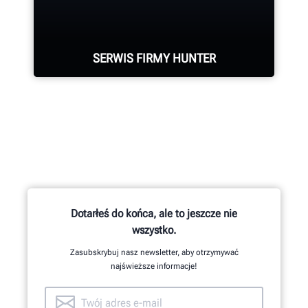
innych komponentów przebiega
zgodnie ze specjalistycznymi
procedurami.
SERWIS FIRMY HUNTER
DOWIEDZ SIĘ WIĘCEJ
Firma Hunter dysponuje
największym w branży zespołem
wysoko wykwalifikowanych
przedstawicieli serwisowych.
Dotarłeś do końca, ale to jeszcze nie
wszystko.
POPROŚ O WSPARCIE
Zasubskrybuj nasz newsletter, aby otrzymywać
najświeższe informacje!