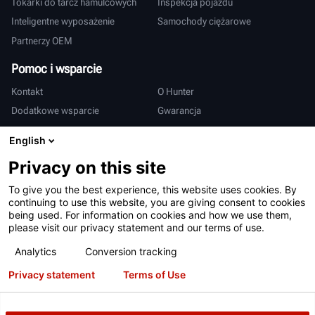
Tokarki do tarcz hamulcowych
Inspekcja pojazdu
Inteligentne wyposażenie
Samochody ciężarowe
Partnerzy OEM
Pomoc i wsparcie
Kontakt
O Hunter
Dodatkowe wsparcie
Gwarancja
Międzynarodowy
English
Sprzedaż i serwis
Deutsch
Privacy on this site
亨特中国
To give you the best experience, this website uses cookies. By
continuing to use this website, you are giving consent to cookies
being used. For information on cookies and how we use them,
please visit our privacy statement and our terms of use.
Analytics
Conversion tracking
Privacy statement
Terms of Use
Warunki użytkowania
Polityka prywatności
Patenty
Logowanie