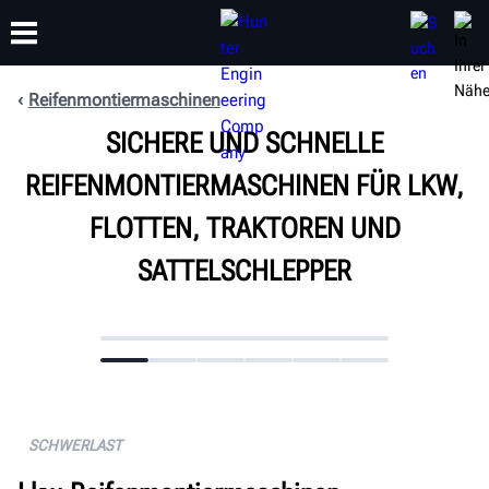
Reifenmontiermaschinen
SICHERE UND SCHNELLE
SCHULUNG
PRODUKTE
SUPPORT
ÜBER
REIFENMONTIERMASCHINEN FÜR LKW,
FLOTTEN, TRAKTOREN UND
SATTELSCHLEPPER
SCHWERLAST