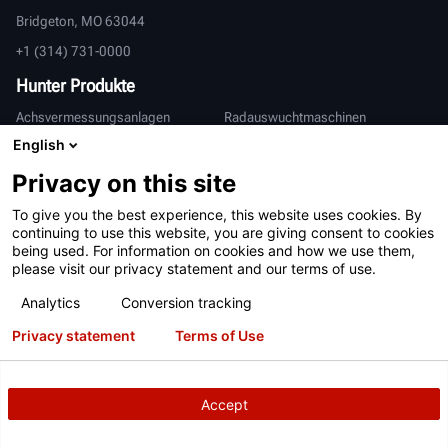
Bridgeton, MO 63044
+1 (314) 731-0000
Hunter Produkte
Achsvermessungsanlagen
Radauswuchtmaschinen
English
Reifenmontiermaschinen
Achsvermessungshebebühnen
Bremsscheibendrehmaschinen
Fahrzeuginspektion
Privacy on this site
Verbundene Geräte
Schwerlast
To give you the best experience, this website uses cookies. By
OEM-Partner
continuing to use this website, you are giving consent to cookies
being used. For information on cookies and how we use them,
Hilfe und Support
please visit our privacy statement and our terms of use.
Kontakt
Über Hunter
Analytics
Conversion tracking
Zusätzlicher Support
Garantie
Privacy statement
Terms of Use
Internationales
Vertrieb & Service
Deutsch
Accept
亨特中国