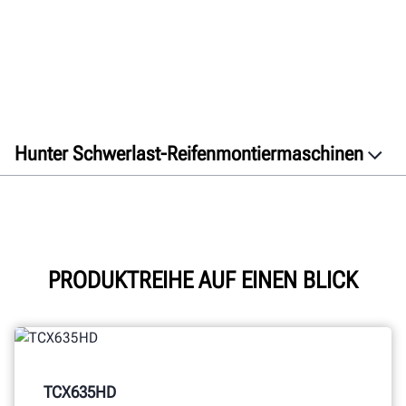
Hunter Schwerlast-Reifenmontiermaschinen
Übersicht
Videos
TCX635HD
TCX645HD
PRODUKTREIHE AUF EINEN BLICK
TCX660HD
Technische Daten
Galerie
TCX635HD
Dokumente