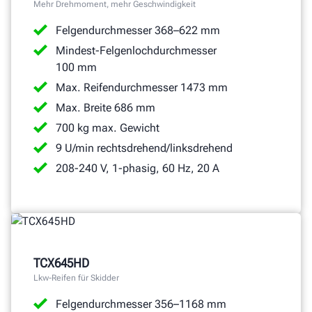
Mehr Drehmoment, mehr Geschwindigkeit
Kostenloses
Felgendurchmesser 368–622 mm
Angebot
anfordern
Mindest-Felgenlochdurchmesser
100 mm
Max. Reifendurchmesser 1473 mm
Max. Breite 686 mm
700 kg max. Gewicht
9 U/min rechtsdrehend/linksdrehend
208-240 V, 1-phasig, 60 Hz, 20 A
TCX645HD
Lkw-Reifen für Skidder
Felgendurchmesser 356–1168 mm