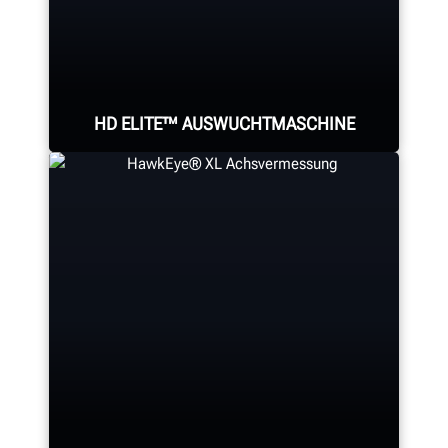
HD ELITE™ AUSWUCHTMASCHINE
Beseitigen Sie radbedingte
Vibrationen in
Schwerlastbaugruppen mit den
bewährten und patentierten
Auswuchtfunktionen von Hunter.
VIBRATIONEN BESEITIGEN