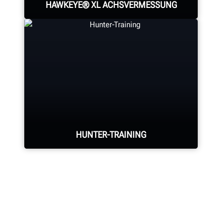
HAWKEYE® XL ACHSVERMESSUNG
Schnelle und leistungsfähige
Schwerlast-
Achsvermessungsmaschine. Die
patentierte Kameratechnologie von
Hunter zeichnet sich dort aus, wo
es am wichtigsten ist.
HUNTER-TRAINING
MAXIMIEREN SIE IHRE VERMESSUNG
Lernen Sie von erfahrenen Trainern
die theoretische und praktische
Nutzung von Geräten.