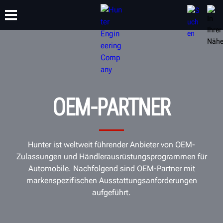
SCHULUNG
PRODUKTE
SUPPORT
ÜBER
OEM-PARTNER
Hunter ist weltweit führender Anbieter von OEM-
Zulassungen und Händlerausrüstungsprogrammen für
Automobile. Nachfolgend sind OEM-Partner mit
markenspezifischen Ausstattungsanforderungen
aufgeführt.