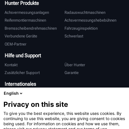
Hunter Produkte
Achsvermessungsanlagen
Radauswuchtmaschinen
Reifenmontiermaschinen
Achsvermessungshebebühnen
Bremsscheibendrehmaschinen
Fahrzeuginspektion
Verbundene Geräte
Schwerlast
OEM-Partner
Hilfe und Support
Kontakt
Über Hunter
Zusätzlicher Support
Garantie
Internationales
English
Vertrieb & Service
Deutsch
亨特中国
Privacy on this site
To give you the best experience, this website uses cookies. By
continuing to use this website, you are giving consent to cookies
being used. For information on cookies and how we use them,
please visit our privacy statement and our terms of use.