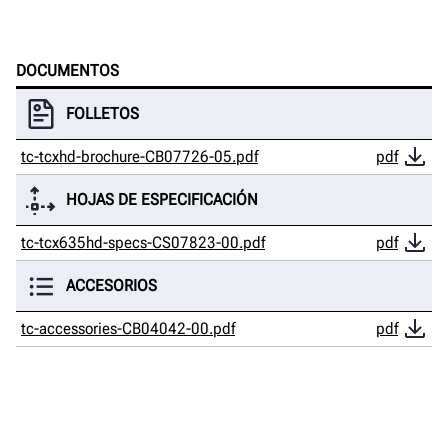
DOCUMENTOS
FOLLETOS
tc-tcxhd-brochure-CB07726-05.pdf
pdf
HOJAS DE ESPECIFICACIÓN
tc-tcx635hd-specs-CS07823-00.pdf
pdf
ACCESORIOS
tc-accessories-CB04042-00.pdf
pdf