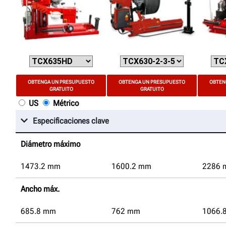
OBTENGA UN PRESUPUESTO
OBTENGA UN PRESUPUESTO
OBTEN
GRATUITO
GRATUITO
US
Métrico
Especificaciones clave
Diámetro máximo
1473.2
mm
1600.2
mm
2286
Ancho máx.
685.8
mm
762
mm
1066.