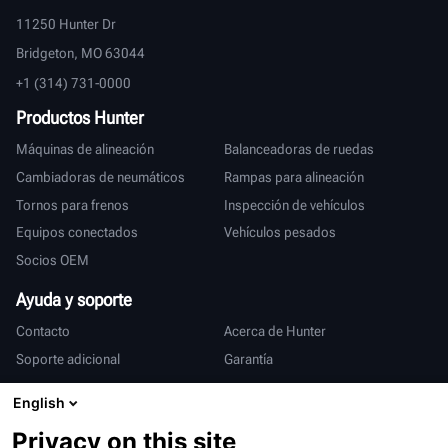
11250 Hunter Dr
Bridgeton, MO 63044
+1 (314) 731-0000
Productos Hunter
Máquinas de alineación
Balanceadoras de ruedas
Cambiadoras de neumáticos
Rampas para alineación
Tornos para frenos
Inspección de vehículos
Equipos conectados
Vehículos pesados
Socios OEM
Ayuda y soporte
Contacto
Acerca de Hunter
Soporte adicional
Garantía
Internacional
English
Ventas y servicio
Deutsch
Privacy on this site