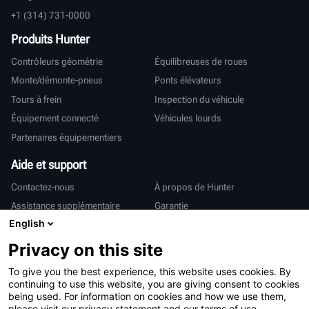
+1 (314) 731-0000
Produits Hunter
Contrôleurs géométrie
Équilibreuses de roues
Monte/démonte-pneus
Ponts élévateurs
Tours à frein
Inspection du véhicule
Équipement connecté
Véhicules lourds
Partenaires équipementiers
Aide et support
Contactez-nous
À propos de Hunter
Assistance supplémentaire
Garantie
English
International
Privacy on this site
Ventes et services
Deutsch
To give you the best experience, this website uses cookies. By
亨特中国
continuing to use this website, you are giving consent to cookies
being used. For information on cookies and how we use them,
please visit our privacy statement and our terms of use.