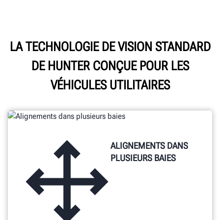
inspection dynamique.
Alimentation sans fil en
LA TECHNOLOGIE DE VISION STANDARD
toute liberté tout au long
DE HUNTER CONÇUE POUR LES
de la journée, rangement
pratique et visibilité
VÉHICULES UTILITAIRES
optimisée.
ALIGNEMENTS DANS
PLUSIEURS BAIES