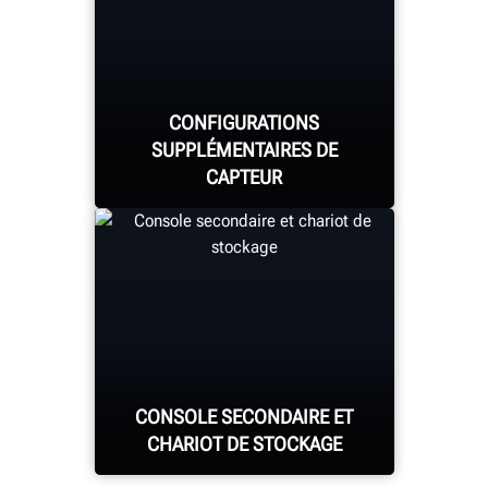
roue à l’aide de goupilles
magnétiques adhérant
aux écrous de roue,
réduisant ainsi le risque
CONFIGURATIONS
d’endommagement de la
SUPPLÉMENTAIRES DE
roue.
CAPTEUR
Choisissez parmi les
capteurs mobiles montés
sur armoire déjà
CONSOLE SECONDAIRE ET
disponibles ou les
CHARIOT DE STOCKAGE
nouveaux capteurs à
colonne fixe ou à