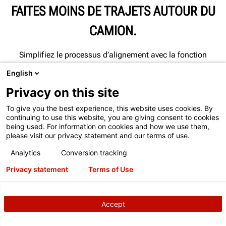
FAITES MOINS DE TRAJETS AUTOUR DU
CAMION.
Simplifiez le processus d’alignement avec la fonction
d’alignement entièrement intégré (FIA).
English
Nécessite un pont élévateur ou des plateaux pivotants
Privacy on this site
Hunter compatibles FIA
To give you the best experience, this website uses cookies. By
continuing to use this website, you are giving consent to cookies
being used. For information on cookies and how we use them,
please visit our privacy statement and our terms of use.
Analytics
Conversion tracking
Privacy statement
Terms of Use
1 DÉPLACEMENT
Vers la console de l’aligneur
Accept