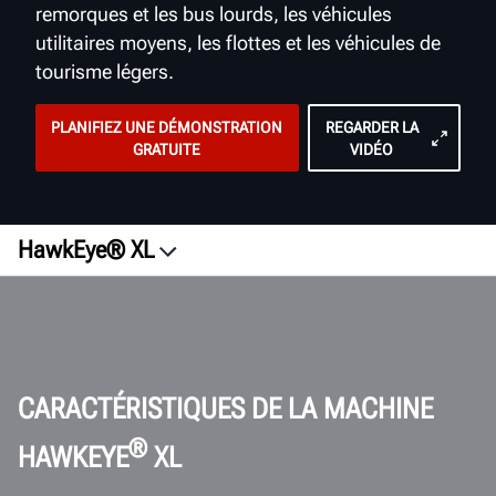
remorques et les bus lourds, les véhicules
utilitaires moyens, les flottes et les véhicules de
tourisme légers.
PLANIFIEZ UNE DÉMONSTRATION
REGARDER LA
GRATUITE
VIDÉO
HawkEye® XL
Aperçu
Vidéos
Types de véhicule
Cibles de roue
CARACTÉRISTIQUES DE LA MACHINE
RCI
®
HAWKEYE
XL
Logiciels