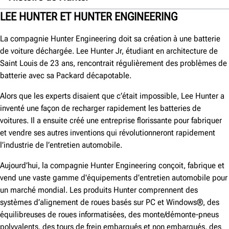
Années 1930
LEE HUNTER ET HUNTER ENGINEERING
Années 40
La compagnie Hunter Engineering doit sa création à une batterie
Années 1950
de voiture déchargée. Lee Hunter Jr, étudiant en architecture de
Saint Louis de 23 ans, rencontrait régulièrement des problèmes de
Années 1960
batterie avec sa Packard décapotable.
Années 70
Alors que les experts disaient que c’était impossible, Lee Hunter a
Années 80
inventé une façon de recharger rapidement les batteries de
Années 90
voitures. Il a ensuite créé une entreprise florissante pour fabriquer
et vendre ses autres inventions qui révolutionneront rapidement
Années 2000
l’industrie de l’entretien automobile.
Années 2010
Aujourd’hui, la compagnie Hunter Engineering conçoit, fabrique et
Années 2020
vend une vaste gamme d'équipements d'entretien automobile pour
un marché mondial. Les produits Hunter comprennent des
systèmes d’alignement de roues basés sur PC et Windows®, des
équilibreuses de roues informatisées, des monte/démonte-pneus
polyvalents, des tours de frein embarqués et non embarqués, des