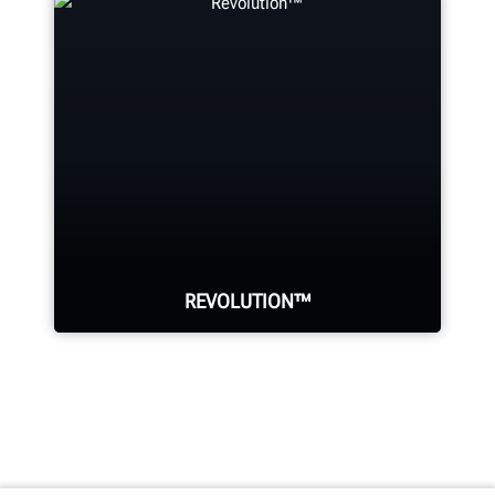
programistów.
Zobacz zwrot z inwestycji w sprzęt
marki Hunter.
ZOBACZ OD ŚRODKA
ZOBACZ KALKULATORY ZWROTU Z INWESTYCJI
REVOLUTION™
Montażownica do kół z opcją
WalkAway™ umożliwia
wykonywanie innych zadań