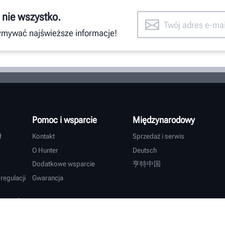
 nie wszystko.
POZNAJ SPRZĘT
zymywać najświeższe informacje!
Pomoc i wsparcie
Międzynarodowy
ł
Kontakt
Sprzedaż i serwis
O Hunter
Deutsch
Dodatkowe wsparcie
亨特中国
regulacji
Gwarancja
lcowych