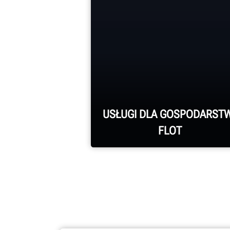
USŁUGI DLA GOSPODARSTW
FLOT
Zapewniając obsługę
wszelkiego rodzaju