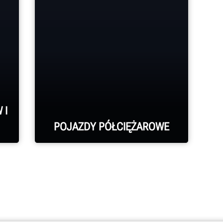
 I
POJAZDY PÓŁCIĘŻAROWE
Sprzęt firmy Hunter
idealnie przystosowany do
obsługi pojazdów
półciężarowych