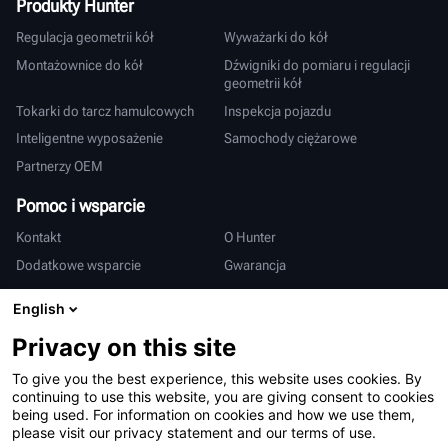
Produkty Hunter
Regulacja geometrii kół
Wyważarki do kół
Montażownice do kół
Dźwigniki do pomiaru i regulacji
geometrii kół
Tokarki do tarcz hamulcowych
Inspekcja pojazdu
Inteligentne wyposażenie
Samochody ciężarowe
Partnerzy OEM
Pomoc i wsparcie
Kontakt
O Hunter
Dodatkowe wsparcie
Gwarancja
Międzynarodowy
English
Sprzedaż i serwis
Deutsch
Privacy on this site
亨特中国
To give you the best experience, this website uses cookies. By
continuing to use this website, you are giving consent to cookies
being used. For information on cookies and how we use them,
please visit our privacy statement and our terms of use.