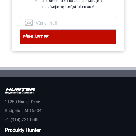
Přihlaste se k odběru našeho zpravodaje a
dostávejte nejnovější informace!
11250 Hunter Drive
Bridgeton, MO 63044
+1 (314) 731-0000
Produkty Hunter