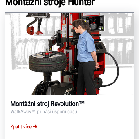
Montážní stroje Hunter
Montážní stroj Revolution™
WalkAway™ přináší úsporu času
Zjistit více