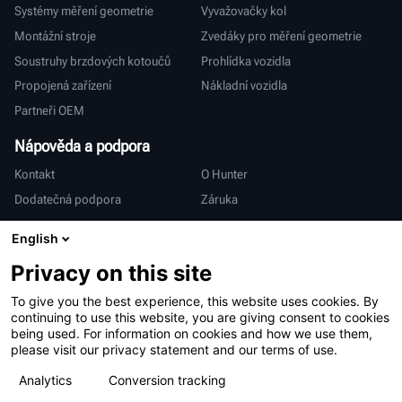
Systémy měření geometrie
Vyvažovačky kol
Montážní stroje
Zvedáky pro měření geometrie
Soustruhy brzdových kotoučů
Prohlídka vozidla
Propojená zařízení
Nákladní vozidla
Partneři OEM
Nápověda a podpora
Kontakt
O Hunter
Dodatečná podpora
Záruka
Mezinárodní
English
Prodej a servis
Deutsch
Privacy on this site
亨特中国
To give you the best experience, this website uses cookies. By
continuing to use this website, you are giving consent to cookies
being used. For information on cookies and how we use them,
please visit our privacy statement and our terms of use.
Analytics
Conversion tracking