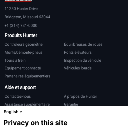
11250 Hunter Drive
Bridgeton, Missouri 63044
+1 (314) 731-0000
Produits Hunter
Contrôleurs géométrie
Équilibreuses de roues
Monte/démonte-pneus
Ponts élévateurs
Tours à frein
Inspection du véhicule
Équipement connecté
Véhicules lourds
Partenaires équipementiers
Aide et support
Contactez-nous
À propos de Hunter
Assistance supplémentaire
Garantie
English
International
Privacy on this site
Ventes et services
Deutsch