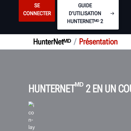
SE
GUIDE
CONNECTER
D’UTILISATION
HUNTERNETᴹᴰ 2
/
Présentation
HunterNetᴹᴰ
ᴹᴰ
HUNTERNET
2 EN UN CO