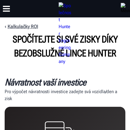
Kalkulačky ROI
SPOČÍTEJTE SI SVÉ ZISKY DÍKY
ŠKOLENÍ
PRODUKTY
PODPORA
O SPOLEČNOSTI
BEZOBSLUŽNÉ LINCE HUNTER
Návratnost vaší investice
Pro výpočet návratnosti investice zadejte svá vozidla/den a
zisk