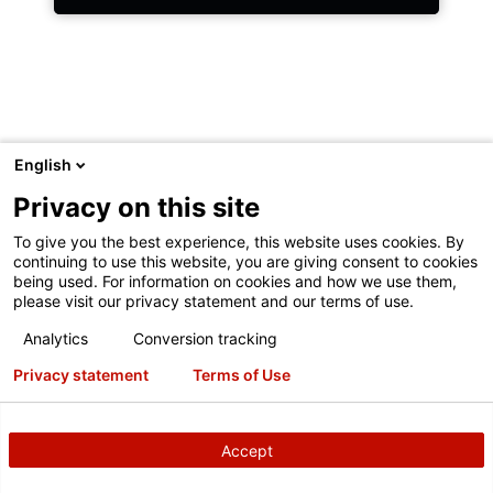
Zjistěte všechny hlavní příčiny
opotřebení pneumatik a vyšší
English
spotřeby paliva na každé jedné
Navštivte
Hunter.com
, kde najdete kompletní produktovou
nápravě využitím nové bezobslužné
Privacy on this site
řadu Hunter nebo zařízení pro servis podvozků.
linky pro kontrolu nákladních
To give you the best experience, this website uses cookies. By
vozidel.
continuing to use this website, you are giving consent to cookies
being used. For information on cookies and how we use them,
please visit our privacy statement and our terms of use.
Copyright
© 2026 Hunter Engineering Company.
Všechna
Analytics
Conversion tracking
DALŠÍ INFORMACE
práva vyhrazena.
Další informace najdete v našich
Privacy statement
Terms of Use
Podmínkách používání
a
Prohlášení o ochraně osobních údajů
.
Accept