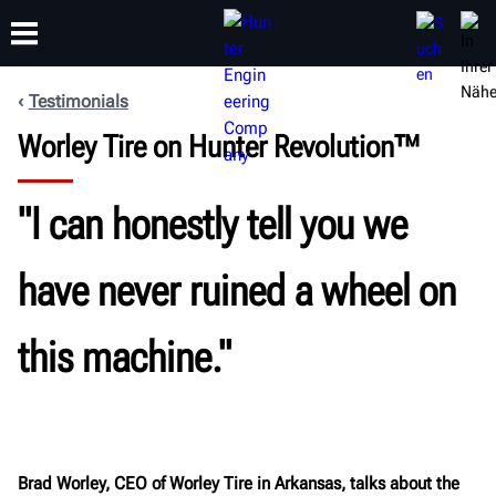
Testimonials
Worley Tire on Hunter Revolution™
SCHULUNG
PRODUKTE
SUPPORT
ÜBER
"I can honestly tell you we
have never ruined a wheel on
this machine."
Brad Worley, CEO of Worley Tire in Arkansas, talks about the