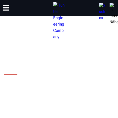
SCHULUNG
PRODUKTE
SUPPORT
ÜBER
Die Auswuchtmaschine Road
Force® Elite von Hunter
Lösen Sie Probleme mit Radvibrationen
in Ihrer Werkstatt?