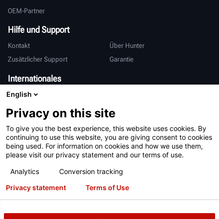
OEM-Partner
Hilfe und Support
Kontakt
Über Hunter
Zusätzlicher Support
Garantie
Internationales
English
Vertrieb & Service
Deutsch
亨特中国
Privacy on this site
To give you the best experience, this website uses cookies. By
continuing to use this website, you are giving consent to cookies
being used. For information on cookies and how we use them,
please visit our privacy statement and our terms of use.
Analytics
Conversion tracking
Nutzungsbedingungen
Datenschutzerklärung
Privacy statement
Terms of Use
Informationen zur Verarbeitung Ihrer personenbezogenen Daten
Patente
Anmeldung