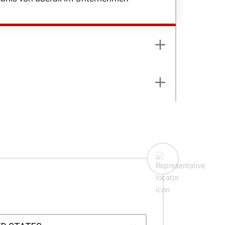
aus sehen können, dass die Arbeit
korrekt ausgeführt wurde.
ermessungsergebnisse ab und senden
MEHR ERFAHREN
n oder Ihre Versicherung.
 einschließlich Road Force® und
 gespeichert.