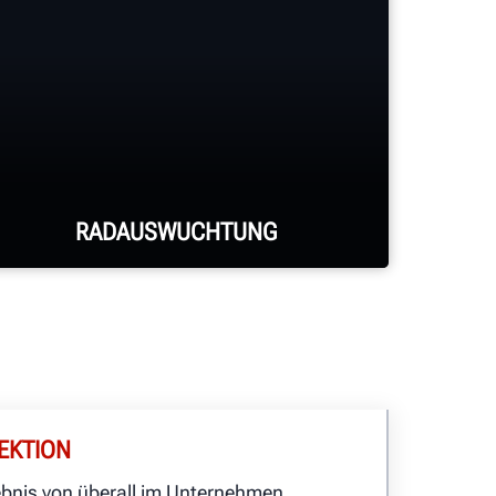
RADAUSWUCHTUNG
Road Force® Elite
Auswuchtmaschinen eliminieren
Vibrationen, die andere
Auswuchtmaschinen nicht
EKTION
beseitigen können, und melden dies
bnis von überall im Unternehmen
an HunerNet®, damit Sie von überall