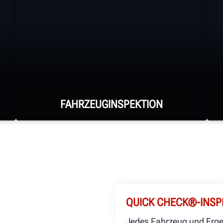
FAHRZEUGINSPEKTION
Ergreifen Sie die meisten
Achsvermessungs- und
Reifeninspektionschancen mit
automatisierten Geräten von Hunter.
QUICK CHECK®-INSP
Jedes Fahrzeug und Erge