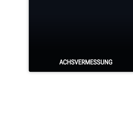
ACHSVERMESSUNG
Hunter HawkEye Elite®-Systeme
melden jede Achsvermessung.
MEHR ERFAHREN