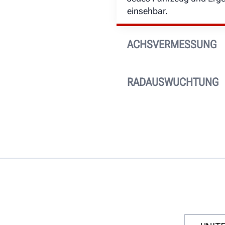
MEHR ERFAHREN
einsehbar.
ACHSVERMESSUNG
Rufen Sie frühere Achsv
Sie diese an Ihren Kunde
RADAUSWUCHTUNG
Jedes Auswuchtergebnis,
benötigte Gewichte, wird