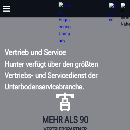
SCHULUNG
PRODUKTE
SUPPORT
ÜBER
Vertrieb und Service
Hunter verfügt über den größten
Vertriebs- und Servicedienst der
Unterbodenservicebranche.
MEHR ALS 90
VERTRIEBSPARTNER