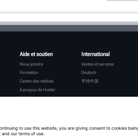
Aide et soutien
International
Nous joindre
Ventes et services
Formation
Deutsch
Centre des médias
亨特中国
À propos de Hunter
Carrières
Assistance supplémentaire
Garantie
ontinuing to use this website, you are giving consent to cookies bein
tiers
 and our terms of use.