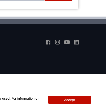
g used. For information on
Accept