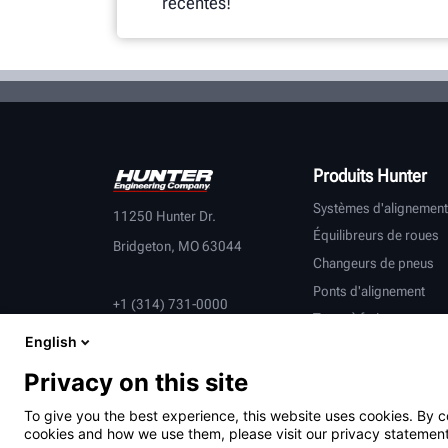
récentes!
Produits Hunter
Systèmes d'alignement
11250 Hunter Dr.
Équilibreurs de roues
Bridgeton, MO 63044
Changeurs de pneus
Ponts d'alignement
+1 (314) 731-0000
Tours à frein
English
Contrôle du véhicule
Équipement connecté
Privacy on this site
Véhicules lourds
To give you the best experience, this website uses cookies. By c
Partenaires équipemen
cookies and how we use them, please visit our privacy statement