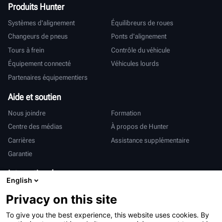
Produits Hunter
Systèmes d'alignement
Équilibreurs de roues
Changeurs de pneus
Ponts d'alignement
Tours à frein
Contrôle du véhicule
Équipement connecté
Véhicules lourds
Partenaires équipementiers
Aide et soutien
Nous joindre
Formation
Centre des médias
À propos de Hunter
Carrières
Assistance supplémentaire
Garantie
International
English
Ventes et services
Deutsch
Privacy on this site
亨特中国
To give you the best experience, this website uses cookies. By