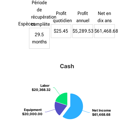
Période
de
Profit
Profit
Net en
récupération
quotidien
annuel
dix ans
Espèces
complète
$25.45
$5,289.53
$61,468.68
29.5
months
Cash
Labor
Labor
$20,368.32
$20,368.32
Equipment
Equipment
Net Income
Net Income
$20,000.00
$20,000.00
$61,468.68
$61,468.68