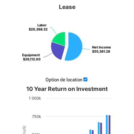
Lease
Labor
Labor
$20,368.32
$20,368.32
Net Income
Net Income
$55,361.28
$55,361.28
Equipment
Equipment
$26,112.00
$26,112.00
Option de location
10 Year Return on Investment
1 000k
750k