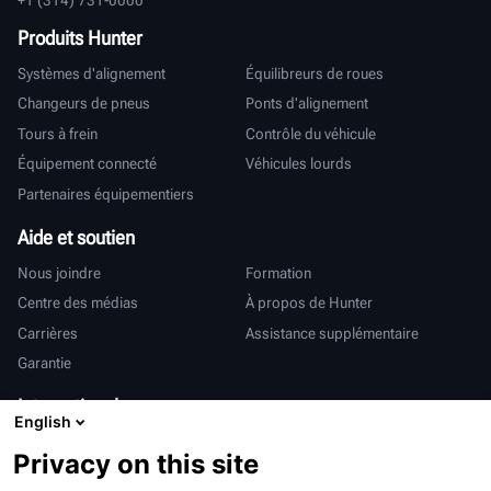
Produits Hunter
Systèmes d'alignement
Équilibreurs de roues
Changeurs de pneus
Ponts d'alignement
Tours à frein
Contrôle du véhicule
Équipement connecté
Véhicules lourds
Partenaires équipementiers
Aide et soutien
Nous joindre
Formation
Centre des médias
À propos de Hunter
Carrières
Assistance supplémentaire
Garantie
International
English
Ventes et services
Deutsch
Privacy on this site
亨特中国