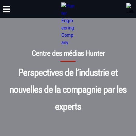
FORMATION
PRODUITS
ASSISTANCE
À PROPOS
Centre des médias Hunter
Perspectives de l’industrie et
nouvelles de la compagnie par les
experts