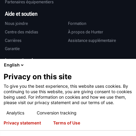
Partenaires équipementiers
Aide et soutien
Nous joindre
Formation
Centre des médias
À propos de Hunter
Carrières
Assistance supplémentaire
Garantie
International
English
Ventes et services
Deutsch
Privacy on this site
亨特中国
To give you the best experience, this website uses cookies. By
continuing to use this website, you are giving consent to cookies
being used. For information on cookies and how we use them,
please visit our privacy statement and our terms of use.
Analytics
Conversion tracking
Conditions d’utilisation
Déclaration de confidentialité
Privacy statement
Terms of Use
Proposition 65 de Californie
Système RAPI
Brevets