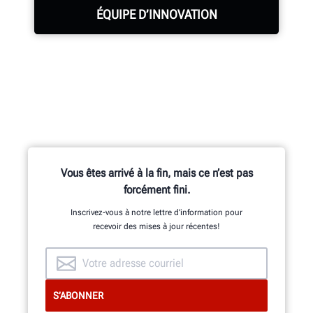
ÉQUIPE D’INNOVATION
Des centaines de fonctionnalités
brevetées et exclusives sont le fruit
des travaux de l’équipe de recherche
et développement composée
d’ingénieurs en mécanique, en
Vous êtes arrivé à la fin, mais ce n’est pas
électricité et en logiciels.
forcément fini.
Inscrivez-vous à notre lettre d’information pour
recevoir des mises à jour récentes!
DÉCOUVERTE DE L’INTÉRIEUR