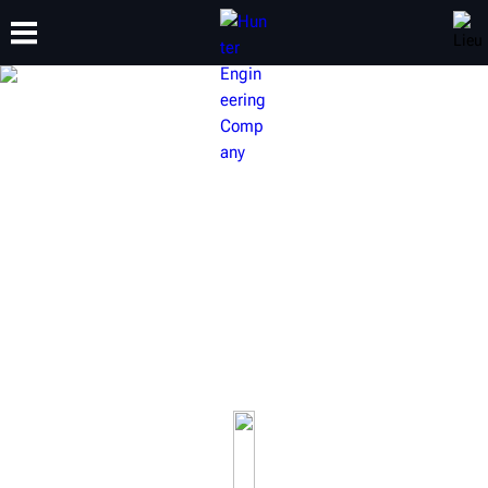
FORMATION
PRODUITS
ASSISTANCE
À PROPOS
TOURS À FREIN HUNTER
Nos tours à freins primés vous permettront de garder
votre service de freinage à un niveau supérieur.
En savoir plus sur nos tours à freiner montés, nos tours à
freiner stationnaires et notre gamme complète
d'accessoires.