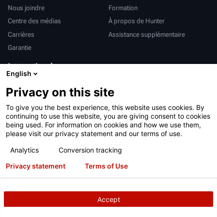
Nous joindre
Formation
Centre des médias
À propos de Hunter
Carrières
Assistance supplémentaire
Garantie
International
English
Ventes et services
Deutsch
Privacy on this site
亨特中国
To give you the best experience, this website uses cookies. By
continuing to use this website, you are giving consent to cookies
being used. For information on cookies and how we use them,
please visit our privacy statement and our terms of use.
Analytics
Conversion tracking
Conditions d’utilisation
Déclaration de confidentialité
Privacy statement
Terms of Use
Proposition 65 de Californie
Système RAPI
Brevets
Connexion
Accept
Copyright
© 2026 Hunter Engineering Company.
Tous droits réservés.