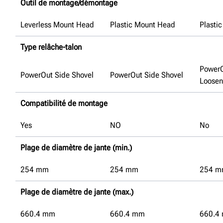
Outil de montage/démontage
Leverless Mount Head
Plastic Mount Head
Plasti
Type relâche-talon
Power
PowerOut Side Shovel
PowerOut Side Shovel
Loosen
Compatibilité de montage
Yes
NO
No
Plage de diamètre de jante (min.)
254
mm
254
mm
254
m
Plage de diamètre de jante (max.)
660.4
mm
660.4
mm
660.4