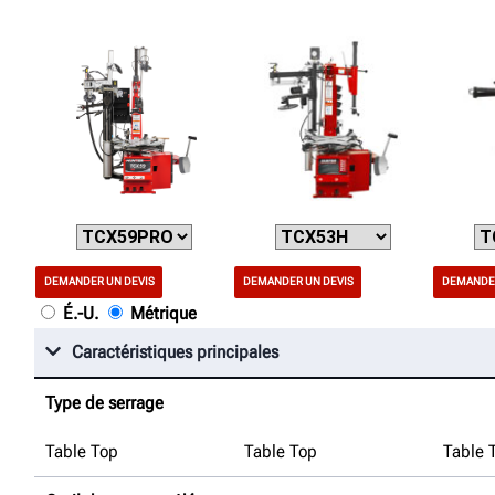
DEMANDER UN DEVIS
DEMANDER UN DEVIS
DEMANDER
É.-U.
Métrique
Caractéristiques principales
Type de serrage
Table Top
Table Top
Table 