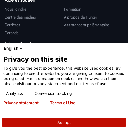
Nous joindre
Formation
Centre des médias
À propos de Hunter
Carrières
Assistance supplémentaire
Garantie
International
English
Ventes et services
Deutsch
Privacy on this site
亨特中国
To give you the best experience, this website uses cookies. By
continuing to use this website, you are giving consent to cookies
being used. For information on cookies and how we use them,
please visit our privacy statement and our terms of use.
Analytics
Conversion tracking
Conditions d’utilisation
Déclaration de confidentialité
Privacy statement
Terms of Use
Proposition 65 de Californie
Système RAPI
Brevets
Connexion
Accept
Copyright
© 2026 Hunter Engineering Company.
Tous droits réservés.