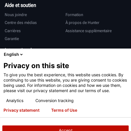
Aide et soutien
Nous joindre
Formation
Centre des médias
À propos de Hunter
Carrières
Assistance supplémentaire
Garantie
International
English
Ventes et services
Deutsch
Privacy on this site
亨特中国
To give you the best experience, this website uses cookies. By
continuing to use this website, you are giving consent to cookies
being used. For information on cookies and how we use them,
please visit our privacy statement and our terms of use.
Analytics
Conversion tracking
Conditions d’utilisation
Déclaration de confidentialité
Privacy statement
Terms of Use
Proposition 65 de Californie
Système RAPI
Brevets
Connexion
Accept