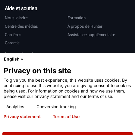
Aide et soutien
Nous joindre
Formation
Centre des médias
À propos de Hunter
Carrières
Assistance supplémentaire
Garantie
International
English
Ventes et services
Deutsch
Privacy on this site
亨特中国
To give you the best experience, this website uses cookies. By
continuing to use this website, you are giving consent to cookies
being used. For information on cookies and how we use them,
please visit our privacy statement and our terms of use.
Analytics
Conversion tracking
Conditions d’utilisation
Déclaration de confidentialité
Privacy statement
Terms of Use
Proposition 65 de Californie
Système RAPI
Brevets
Connexion