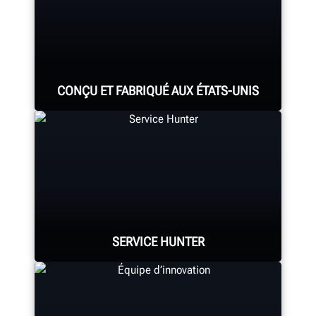
CONÇU ET FABRIQUÉ AUX ÉTATS-UNIS
Chaque système d’alignement,
console d’alignement,
monte/démonte-pneus,
équilibreuse, tour à frein et tous les
SERVICE HUNTER
autres composants sont assemblés
de manière experte.
Les services de Hunter comptent le