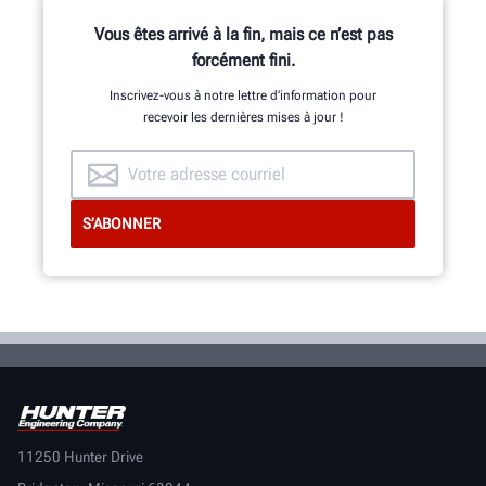
Développement, constituée
d’ingénieurs mécaniciens,
Vous êtes arrivé à la fin, mais ce n’est pas
électriciens et logiciels.
forcément fini.
Inscrivez-vous à notre lettre d’information pour
recevoir les dernières mises à jour !
DÉCOUVRIR
11250 Hunter Drive