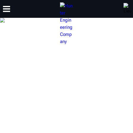
FORMATION
PRODUITS
ASSISTANCE
À PROPOS DE
ÉQUIPEMENT
D’INSPECTION DE
VÉHICULES HUNTER
Offrez à vos clients une expérience rapide et totalement
transparente. Vérifiez l’usure de la bande de roulement et
les résultats d’alignement de chaque véhicule entrant