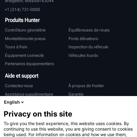
Bridgeton, Missouri 63044
+1 (314) 731-0000
Produits Hunter
Contrôleurs géométrie
Équilibreuses de roues
Monte/démonte-pneus
Ponts élévateurs
Tours à frein
Inspection du véhicule
Équipement connecté
Véhicules lourds
Partenaires équipementiers
Aide et support
Contactez-nous
À propos de Hunter
Assistance supplémentaire
Garantie
English
International
Privacy on this site
Ventes et services
Deutsch
To give you the best experience, this website uses cookies. By
亨特中国
continuing to use this website, you are giving consent to cookies
being used. For information on cookies and how we use them,