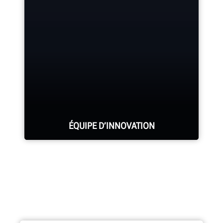
EN SAVOIR PLUS
plus grand nombre de représentants
hautement qualifiés de l’industrie.
DEMANDER UNE ASSISTANCE
ÉQUIPE D’INNOVATION
Des centaines de fonctionnalités
brevetées et exclusives sont le fruit
des travaux de l’équipe Recherche et