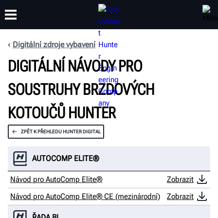
Digitální zdroje vybavení
DIGITÁLNÍ NÁVODY PRO
ŠKOLENÍ
PRODUKTY
PODPORA
O SPOLEČNOSTI
SOUSTRUHY BRZDOVÝCH
KOTOUČŮ HUNTER
ZPĚT K PŘEHLEDU HUNTER DIGITAL
AUTOCOMP ELITE®
Návod pro AutoComp Elite®
Zobrazit
Návod pro AutoComp Elite® CE (mezinárodní)
Zobrazit
ŘADA BL