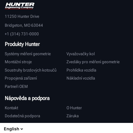
11250 Hunter Drive
Bridgeton, MO 63044
+1 (314) 731-0000
Produkty Hunter
Systémy měření geometrie
Vyvažovačky kol
Montážní stroje
Zvedáky pro měření geometrie
Soustruhy brzdových kotoučů
Prohlídka vozidla
Propojená zařízení
Nákladní vozidla
Partneři OEM
Nápověda a podpora
Kontakt
O Hunter
Dodatečná podpora
Záruka
Mezinárodní
English