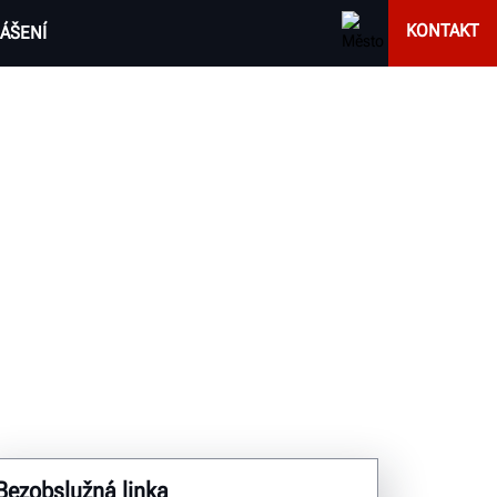
KONTAKT
ÁŠENÍ
Bezobslužná linka