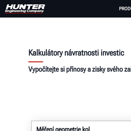
PROD
Kalkulátory návratnosti investic
Vypočítejte si přínosy a zisky svého za
Měření geometrie kol