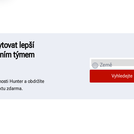
ovat lepší
stním týmem
Země
osti Hunter a obdržíte
ktu zdarma.