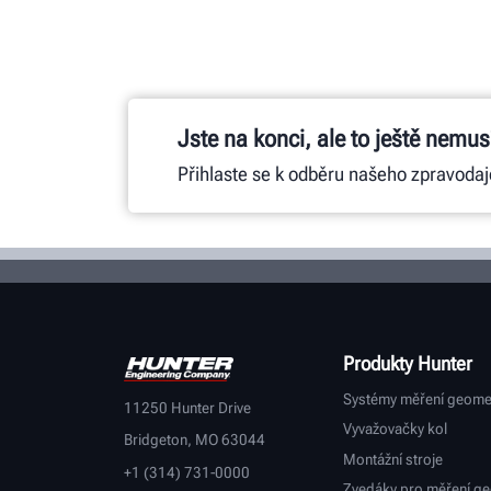
Jste na konci, ale to ještě nemusí
Přihlaste se k odběru našeho zpravodaj
Produkty Hunter
Systémy měření geome
11250 Hunter Drive
Vyvažovačky kol
Bridgeton, MO 63044
Montážní stroje
+1 (314) 731-0000
Zvedáky pro měření ge