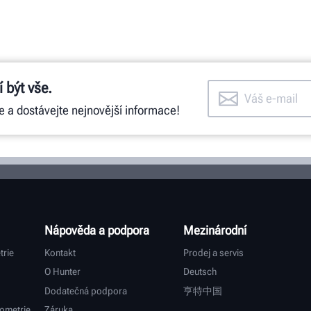
 být vše.
e a dostávejte nejnovější informace!
Nápověda a podpora
Mezinárodní
trie
Kontakt
Prodej a servis
O Hunter
Deutsch
Dodatečná podpora
亨特中国
ometrie
Záruka