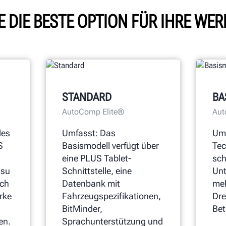
E DIE BESTE OPTION FÜR IHRE WER
STANDARD
BA
AutoComp Elite®
Aut
des
Umfasst: Das
Umf
S
Basismodell verfügt über
Tec
eine PLUS Tablet-
sch
ssu
Schnittstelle, eine
Unt
ich
Datenbank mit
meh
rke
Fahrzeugspezifikationen,
Dre
BitMinder,
Bet
en.
Sprachunterstützung und