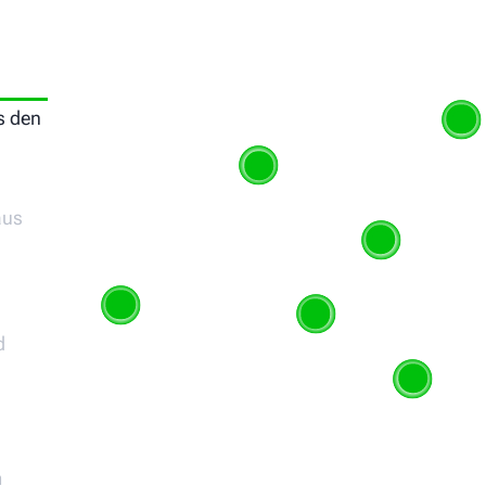
s den
aus
d
m