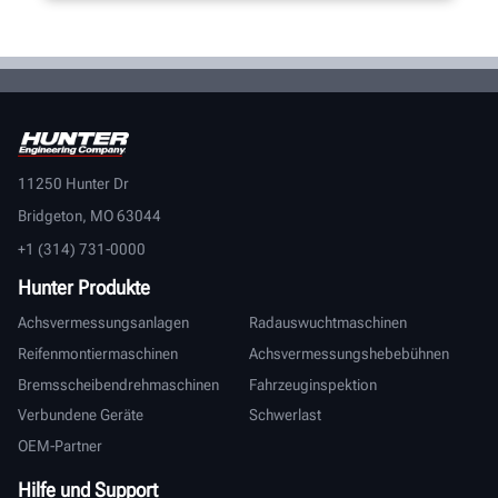
11250 Hunter Dr
Bridgeton, MO 63044
+1 (314) 731-0000
Hunter Produkte
Achsvermessungsanlagen
Radauswuchtmaschinen
Reifenmontiermaschinen
Achsvermessungshebebühnen
Bremsscheibendrehmaschinen
Fahrzeuginspektion
Verbundene Geräte
Schwerlast
OEM-Partner
Hilfe und Support