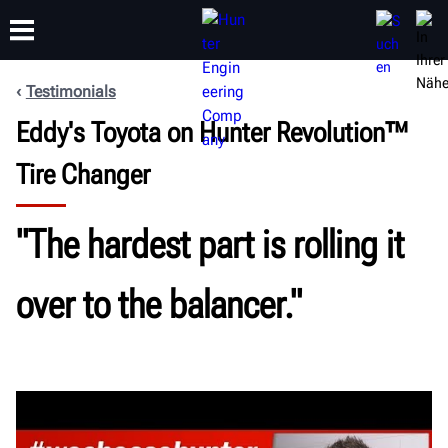
Testimonials
Eddy's Toyota on Hunter Revolution™
SCHULUNG
PRODUKTE
SUPPORT
ÜBER
Tire Changer
"The hardest part is rolling it
over to the balancer."