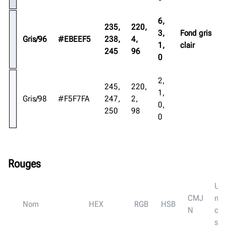
6,
235,
220,
3,
Fond gris
Gris/96
#EBEEF5
238,
4,
1,
clair
245
96
0
2,
245,
220,
1,
Gris/98
#F5F7FA
247,
2,
0,
250
98
0
Rouges
Uti
CMJ
ns
Nom
HEX
RGB
HSB
N
cou
s