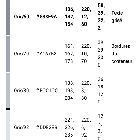
50,
136,
220,
39,
Texte
Gris/60
#888E9A
142,
12,
32,
grisé
154
60
2
39,
161,
220,
Bordures
29,
Gris/70
#A1A7B2
167,
10,
du
23,
178
70
conteneur
0
26,
188,
220,
18,
Gris/80
#BCC1CC
193,
8,
12,
204
80
0
12,
221,
220,
7,
Gris/92
#DDE2EB
226,
6,
3,
235
92
0