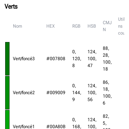
Verts
Utilis
CMJ
Nom
HEX
RGB
HSB
ns
N
coura
88,
0,
124,
28,
Vert/foncé3
#007808
120,
100,
100,
8
47
18
86,
0,
124,
18,
Vert/foncé2
#009009
144,
100,
100,
9
56
6
82,
0,
124,
5,
Vert/foncé1
#00A80B
168,
100,