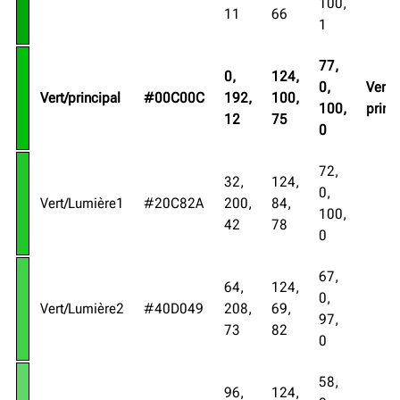
100,
11
66
1
77,
0,
124,
0,
Vert
Vert/principal
#00C00C
192,
100,
100,
prima
12
75
0
72,
32,
124,
0,
Vert/Lumière1
#20C82A
200,
84,
100,
42
78
0
67,
64,
124,
0,
Vert/Lumière2
#40D049
208,
69,
97,
73
82
0
58,
96,
124,