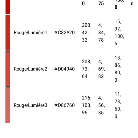
0
75
ma
8
15,
200,
4,
97,
Rouge/Lumière1
#C82A20
42,
84,
100,
32
78
5
13,
208,
4,
86,
Rouge/Lumière2
#D04940
73,
69,
80,
64
82
3
11,
216,
4,
73,
Rouge/Lumière3
#D86760
103,
56,
60,
96
85
0