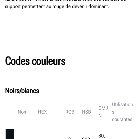
support permettent au rouge de devenir dominant.
Codes couleurs
Noirs/blancs
Utilisation
CMJ
Nom
HEX
RGB
HSB
s
N
courantes
80,