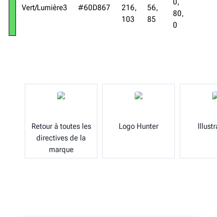
0,
Vert/Lumière3
#60D867
216,
56,
80,
103
85
0
Retour à toutes les
Logo Hunter
Illust
directives de la
marque